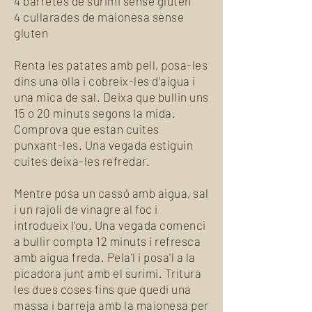
4 barretes de surimi sense gluten
4 cullarades de maionesa sense
gluten
Renta les patates amb pell, posa-les
dins una olla i cobreix-les d'aigua i
una mica de sal. Deixa que bullin uns
15 o 20 minuts segons la mida.
Comprova que estan cuites
punxant-les. Una vegada estiguin
cuites deixa-les refredar.
Mentre posa un cassó amb aigua, sal
i un rajolí de vinagre al foc i
introdueix l'ou. Una vegada comenci
a bullir compta 12 minuts i refresca
amb aigua freda. Pela'l i posa'l a la
picadora junt amb el surimi. Tritura
les dues coses fins que quedi una
massa i barreja amb la maionesa per