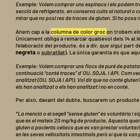
Exemple: Volem comprar uns espinacs i els podem trob
secció de refrigerats, en conserva cuits al natural o
mirar que no posi res de traces de gluten. Si ho posa 
Anem cap a la
columna de color groc
on trobem els
Únicament obliga a remarcar qualsevol dels 14 al.lè
l’elaboració del producte, és a dir, que sigui part 
negreta
o
subratllat
). La única garantia és que aq
Exemple: Volem comprar uns flocs de puré de patata ins
continuació “conté traces” d’ OU, SOJA, I API. Com veu
analitzat (OU, SOJA I API). Vol dir que no conté gluten
els han analitzat o els han analitzat i no en conté.
Per això, davant del dubte, buscarem un producte
*La menció o el segell “sense gluten” és voluntària i si
que és el mateix 20 mg/kg de producte. Aquesta quantit
gluten a pacients celíacs que es van prestar voluntar
en les seves vellositats intestinals però sí que la van