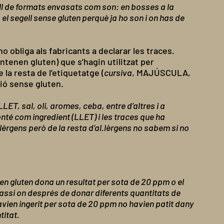
ll de formats envasats com son: en bosses a la
l segell sense gluten perquè ja ho son i on has de
 obliga als fabricants a declarar les traces.
ntenen gluten) que s’hagin utilitzat per
 la resta de l’etiquetatge (
cursiva
, MAJÚSCULA,
ió sense gluten.
T, sal, oli, aromes, ceba, entre d’altres i a
onté com ingredient (LLET) i les traces que ha
.lèrgens però de la resta d’al.lèrgens no sabem si no
t en gluten dona un resultat per sota de 20 ppm o el
atassi on després de donar diferents quantitats de
avien ingerit per sota de 20 ppm no havien patit dany
titat.