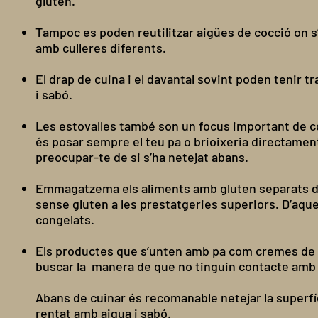
gluten.
Tampoc es poden reutilitzar aigües de cocció on s’
amb culleres diferents.
El drap de cuina i el davantal sovint poden tenir t
i sabó.
Les estovalles també son un focus important de co
és posar sempre el teu pa o brioixeria directament
preocupar-te de si s’ha netejat abans.
Emmagatzema els aliments amb gluten separats del
sense gluten a les prestatgeries superiors. D’aqu
congelats.
Els productes que s’unten amb pa com cremes de 
buscar la manera de que no tinguin contacte amb 
Abans de cuinar és recomanable netejar la superfíc
rentat amb aigua i sabó.