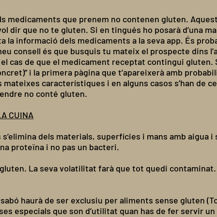
s medicaments que prenem no contenen gluten. Aquesta i
ol dir que no te gluten. Si en tingués ho posarà d’una m
a la informació dels medicaments a la seva app. És proba
meu consell és que busquis tu mateix el prospecte dins 
n el cas de que el medicament receptat contingui gluten. 
ret)” i la primera pàgina que t’apareixerà amb probabil
mateixes característiques i en alguns casos s’han de cenyi
rendre no conté gluten.
LA CUINA
’elimina dels materials, superfícies i mans amb aigua i sab
na proteïna i no pas un bacteri.
mb gluten. La seva volatilitat farà que tot quedi contamina
i sabó haurà de ser exclusiu per aliments sense gluten (
ses especials que son d’utilitat quan has de fer servir 