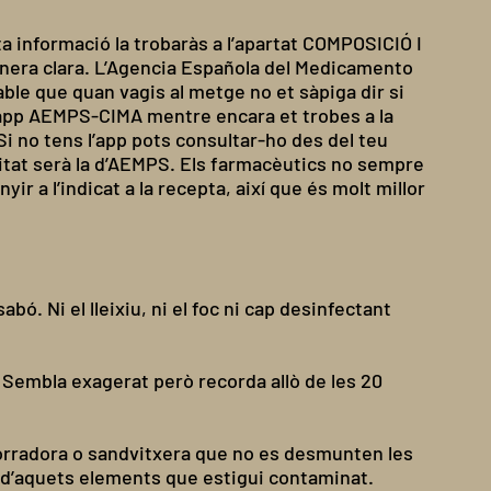
nformació la trobaràs a l’apartat COMPOSICIÓ I
anera clara. L’Agencia Española del Medicamento
ble que quan vagis al metge no et sàpiga dir si
l’app AEMPS-CIMA mentre encara et trobes a la
Si no tens l’app pots consultar-ho des del teu
itat serà la d’AEMPS. Els farmacèutics no sempre
r a l’indicat a la recepta, així que és molt millor
ó. Ni el lleixiu, ni el foc ni cap desinfectant
t. Sembla exagerat però recorda allò de les 20
Torradora o sandvitxera que no es desmunten les
un d’aquets elements que estigui contaminat
.