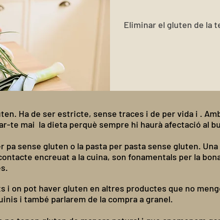
Eliminar el gluten de la t
luten. Ha de ser estricte, sense traces i de per vida i . A
ar-te mai la dieta perquè sempre hi haurà afectació al 
er pa sense gluten o la pasta per pasta sense gluten. Un
 contacte encreuat a la cuina, son fonamentals per la bon
es.
s i on pot haver gluten en altres productes que no mengem
uinis i també parlarem de la compra a granel.