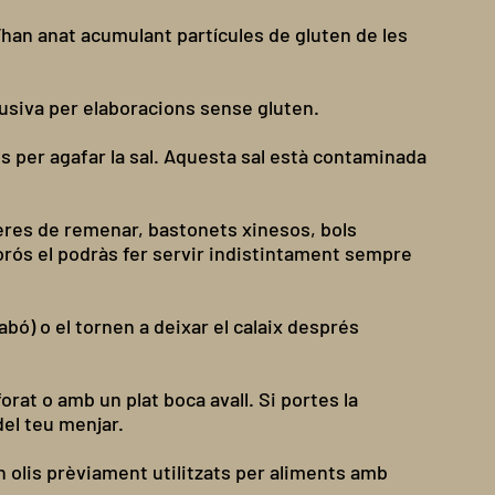
s’han anat acumulant partícules de gluten de les
lusiva per elaboracions sense gluten.
s per agafar la sal. Aquesta sal està contaminada
lleres de remenar, bastonets xinesos, bols
 porós el podràs fer servir indistintament sempre
ó) o el tornen a deixar el calaix després
at o amb un plat boca avall. Si portes la
del teu menjar.
 olis prèviament utilitzats per aliments amb