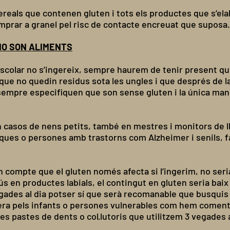
ereals que contenen gluten i tots els productes que s’el
prar a granel pel risc de contacte encreuat que suposa
NO SON ALIMENTS
escolar no s’ingereix, sempre haurem de tenir present qu
t que no quedin residus sota les ungles i que després de 
empre especifiquen que son sense gluten i la única man
 casos de nens petits, també en mestres i monitors de ll
ques o persones amb trastorns com Alzheimer i senils, f
 compte que el gluten només afecta si l’ingerim, no ser
 en productes labials, el contingut en gluten seria baix 
s vegades al dia potser sí que serà recomanable que busqui
era pels infants o persones vulnerables com hem coment
es pastes de dents o col·lutoris que utilitzem 3 vegades a