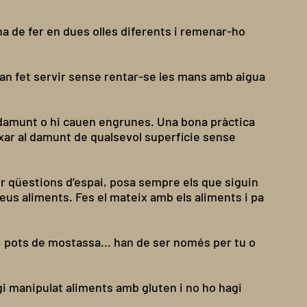
ha de fer en dues olles diferents i remenar-ho
’han fet servir sense rentar-se les mans amb aigua
l damunt o hi cauen engrunes. Una bona pràctica
ixar al damunt de qualsevol superfície sense
 qüestions d’espai, posa sempre els que siguin
eus aliments. Fes el mateix amb els aliments i pa
pots de mostassa... han de ser només per tu o
gi manipulat aliments amb gluten i no ho hagi