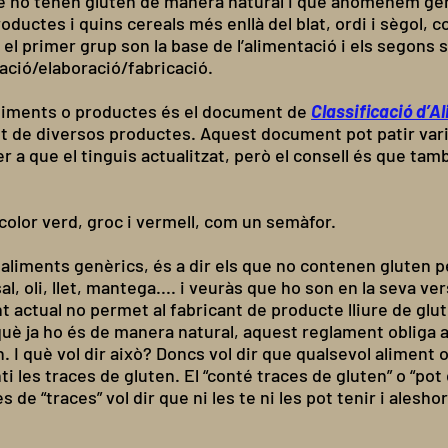
e no tenen gluten de manera natural i que anomenem gen
uctes i quins cereals més enllà del blat, ordi i sègol, c
e el primer grup son la base de l’alimentació i els segon
ació/elaboració/fabricació.
aliments o productes és el document de
Classificació d’A
t de diversos productes. Aquest document pot patir variac
r a que el tinguis actualitzat, però el consell és que tam
olor verd, groc i vermell, com un semàfor.
 aliments genèrics, és a dir els que no contenen gluten p
al, oli, llet, mantega.... i veuràs que ho son en la seva ve
nt actual no permet al fabricant de producte lliure de glu
è ja ho és de manera natural, aquest reglament obliga al
. I què vol dir això? Doncs vol dir que qualsevol aliment
les traces de gluten. El “conté traces de gluten” o “pot
s de “traces” vol dir que ni les te ni les pot tenir i ales