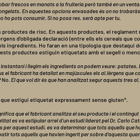
ar frescos en manats a la fruiteria però també en un venta
 congelats. En aquestes opcions envasades és on no trobaràs e
no ho pots consumir. Si no posa res, serà apte per tu.
 productes de risc. En aquests productes, el reglament no
rgens d’obligada declaració (entre ells els cereals que co
dels ingredients. Ho faran en una tipologia que destaqui de
uests productes estiguin etiquetats amb el segell o menc
tantani i llegim els ingredients on podem veure: patates, LLE
s el fabricant ha detallat en majúscules els al.lèrgens que c
? No. El que vol dir és que han analitzat segur aquests tres al
 que estigui etiquetat expressament sense gluten*.
gnifica que el fabricant analitza el seu producte i el contingu
at es va estipular arrel d’un estudi liderat pel Dr. Carlo C
is per aquest estudi, es va determinar que tots aquells que h
 patir tots aquells que havien ingerit per sobre d’aquesta quan