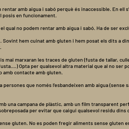
m rentar amb aigua i sabó perquè és inaccessible. En ell 
 el posis en funcionament.
r el qual no podem rentar amb aigua i sabó. Ha de ser exc
. Sovint hem cuinat amb gluten i hem posat els dits a din
.
is mai marxaran les traces de gluten (fusta de tallar, cu
usta....) Opta per qualsevol altra material que al no ser
-lo amb contacte amb gluten.
a persones que només l’esbandeixen amb aigua (sense sab
mb una campana de plàstic, amb un film transparent perfor
sobreposada per evitar que caigui qualsevol residu dins 
sense gluten. No es poden fregir aliments sense gluten en