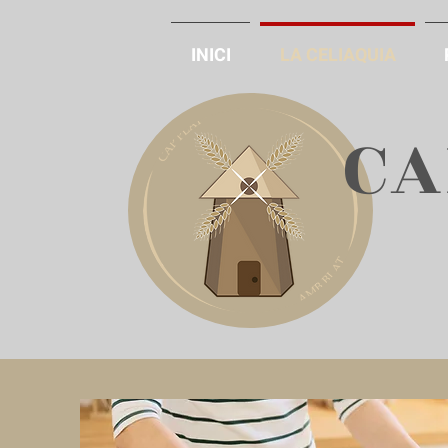
INICI
LA CELIAQUIA
​C