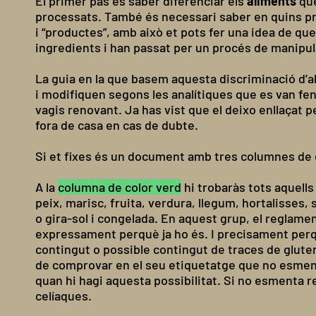
El primer pas és saber diferenciar els
aliments
qu
processats. També és necessari saber en quins prod
i “productes”, amb això et pots fer una idea de qu
ingredients i han passat per un procés de manipul
La guia en la que basem aquesta discriminació d’
i modifiquen segons les analítiques que es van fen
vagis renovant. Ja has vist que el deixo enllaçat pe
fora de casa en cas de dubte.
Si et fixes és un document amb tres columnes de c
A la
columna de color verd
hi trobaràs tots aquells
peix, marisc, fruita, verdura, llegum, hortalisses, s
o gira-sol i congelada. En aquest grup, el reglame
expressament perquè ja ho és. I precisament perqu
contingut o possible contingut de traces de gluten
de comprovar en el seu etiquetatge que no esmenti 
quan hi hagi aquesta possibilitat. Si no esmenta re
celíaques.