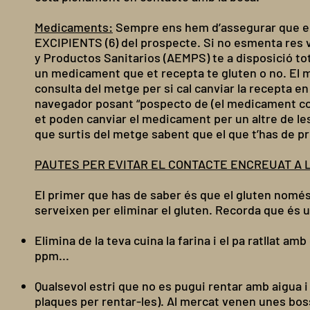
Medicaments:
Sempre ens hem d’assegurar que el
EXCIPIENTS (6) del prospecte. Si no esmenta res v
y Productos Sanitarios (AEMPS) te a disposició tot
un medicament que et recepta te gluten o no. El 
consulta del metge per si cal canviar la recepta e
navegador posant “pospecto de (el medicament conc
et poden canviar el medicament per un altre de les 
que surtis del metge sabent que el que t’has de p
PAUTES PER EVITAR EL CONTACTE ENCREUAT A 
El primer que has de saber és que el gluten només s
serveixen per eliminar el gluten. Recorda que és u
Elimina de la teva cuina la farina i el pa ratllat a
ppm...
Qualsevol estri que no es pugui rentar amb aigua 
plaques per rentar-les). Al mercat venen unes bos