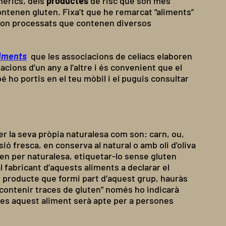
èrics, dels
productes
de risc que son més
ontenen gluten. Fixa’t que he remarcat “aliments”
s son processats que contenen diversos
liments
que les associacions de celíacs elaboren
ions d’un any a l’altre i és convenient que el
bé ho portis en el teu mòbil i el puguis consultar
er la seva pròpia naturalesa com son: carn, ou,
rsió fresca, en conserva al natural o amb oli d’oliva
ten per naturalesa, etiquetar-lo sense gluten
 fabricant d’aquests aliments a declarar el
 o producte que formi part d’aquest grup, hauràs
 contenir traces de gluten” només ho indicarà
hores aquest aliment serà apte per a persones