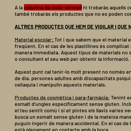
A la
columna de color vermell
hi trobaràs aquells c
també trobaràs els productes que no es poden com
ALTRES PRODUCTES QUE HEM DE VIGILAR I QUE 
Material escolar:
Tot i que sabem que el material 
freqüent. En el cas de les plastilines és complica
manera immediata. Aquest tipus de materials no s
o consultant el seu web per obtenir la informació.
Aquest punt cal tenir-lo molt present no només en
de dia, persones adultes amb discapacitats psíqui
celiaquia i manipulin aquests materials.
Productes de cosmètica i para-farmàcia:
Tenint en
esmalt d’ungles específicament sense gluten. Inclús
el teu sentit comú i si et pintes els llavis varie
busca un esmalt sense gluten i de la mateixa man
puguin ingerir de manera accidental. En el cas de l
està plenament en contacte amb la boca.