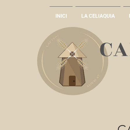
INICI
LA CELIAQUIA
​C
C