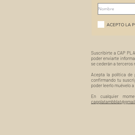
ACEPTO LA P
Suscribirte a CAP PLA
poder enviarte informa
se cederán a terceros 
Acepta la política de
confirmando tu suscri
poder leerlo muévelo a
En cualquier mome
capplatambblat@gmai