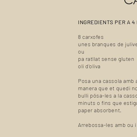
INGREDIENTS PER A 4
8 carxofes
unes branques de juliver
ou
pa ratllat sense gluten
oli d'oliva
Posa una cassola amb aig
manera que et quedi nomé
bulli pósa-les a la cass
minuts o fins que esti
paper absorbent.
Arrebossa-les amb ou i p