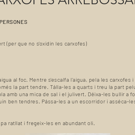
 PERSONES
t (per que no s'oxidin les carxofes)
ua al foc. Mentre s'escalfa l'aigua, pela les carxofes i t
s la part tendre. Tálla-les a quarts i treu la part pelu
ola amb una mica de sal i el julivert. Déixa-les bullir a 
guin ben tendres. Pássa-les a un escorridor i asséca-l
a ratllat i fregeix-les en abundant oli.