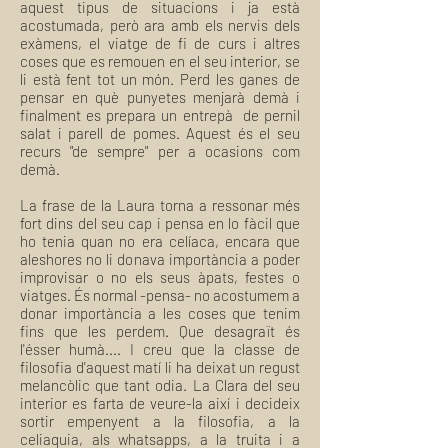
aquest tipus de situacions i ja està
acostumada, però ara amb els nervis dels
exàmens, el viatge de fi de curs i altres
coses que es remouen en el seu interior, se
li està fent tot un món. Perd les ganes de
pensar en què punyetes menjarà demà i
finalment es prepara un entrepà de pernil
salat i parell de pomes. Aquest és el seu
recurs "de sempre" per a ocasions com
demà.
La frase de la Laura torna a ressonar més
fort dins del seu cap i pensa en lo fàcil que
ho tenia quan no era celíaca, encara que
aleshores no li donava importància a poder
improvisar o no els seus àpats, festes o
viatges. És normal -pensa- no acostumem a
donar importància a les coses que tenim
fins que les perdem. Que desagraït és
l'ésser humà.... I creu que la classe de
filosofia d'aquest matí li ha deixat un regust
melancòlic que tant odia. La Clara del seu
interior es farta de veure-la així i decideix
sortir empenyent a la filosofia, a la
celiaquia, als whatsapps, a la truita i a