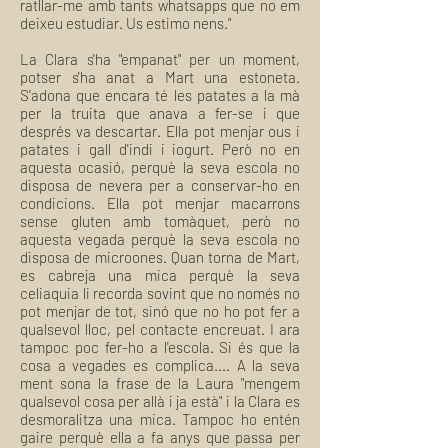
ratllar-me amb tants whatsapps que no em
deixeu estudiar. Us estimo nens."
La Clara s'ha "empanat" per un moment,
potser s'ha anat a Mart una estoneta.
S'adona que encara té les patates a la mà
per la truita que anava a fer-se i que
després va descartar. Ella pot menjar ous i
patates i gall d'indi i iogurt. Però no en
aquesta ocasió, perquè la seva escola no
disposa de nevera per a conservar-ho en
condicions. Ella pot menjar macarrons
sense gluten amb tomàquet, però no
aquesta vegada perquè la seva escola no
disposa de microones. Quan torna de Mart,
es cabreja una mica perquè la seva
celiaquia li recorda sovint que no només no
pot menjar de tot, sinó que no ho pot fer a
qualsevol lloc, pel contacte encreuat. I ara
tampoc poc fer-ho a l'escola. Si és que la
cosa a vegades es complica.... A la seva
ment sona la frase de la Laura "mengem
qualsevol cosa per allà i ja està" i la Clara es
desmoralitza una mica. Tampoc ho entén
gaire perquè ella a fa anys que passa per