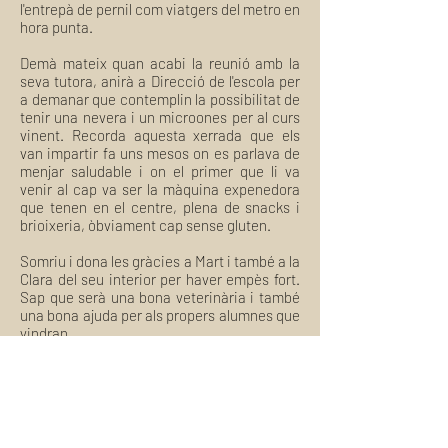
l'entrepà de pernil com viatgers del metro en
hora punta.
Demà mateix quan acabi la reunió amb la
seva tutora, anirà a Direcció de l'escola per
a demanar que contemplin la possibilitat de
tenir una nevera i un microones per al curs
vinent. Recorda aquesta xerrada que els
van impartir fa uns mesos on es parlava de
menjar saludable i on el primer que li va
venir al cap va ser la màquina expenedora
que tenen en el centre, plena de snacks i
brioixeria, òbviament cap sense gluten.
Somriu i dona les gràcies a Mart i també a la
Clara del seu interior per haver empès fort.
Sap que serà una bona veterinària i també
una bona ajuda per als propers alumnes que
vindran.
Necessitem moltes Clares, encara queda
molt fer fer.
Aquesta és una història fictícia però possiblement