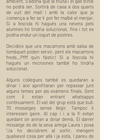
ambient. S'adona que la truita i el gall d'indi
no podrà ser. Sortirà de casa a dos quarts
de vuit del matí i amb la calor que ja
comença a fer se li pot fer malbé el menjar.
Si a l'escola hi hagués una nevera pels
alumnes ho tindria solucionat, fins i tot es
podria endur un iogurt de postres.
Decideix que uns macarrons amb salsa de
tomàquet poden servir, però els macarrons
freds...Pfff quin fàstic! Si a l'escola hi
hagués un microones també ho tindria
solucionat.
Alguns col·legues també es quedaran a
dinar i així aprofitaran per repassar junt
alguns temes per als exàmens finals. Sent
com li estan entrant whatsapps
contínuament. El xat del grup està que bull,
70 missatges sense llegir. Tampoc li
interessen gaire. Al cap i i a la fi estan
quedant on aniran a dinar demà. El darrer
missatge és de la seva amiga Laura i posa
"Ja ho decidirem al sortir, mengem
qualsevol cosa per allà i ja està. I pareu de