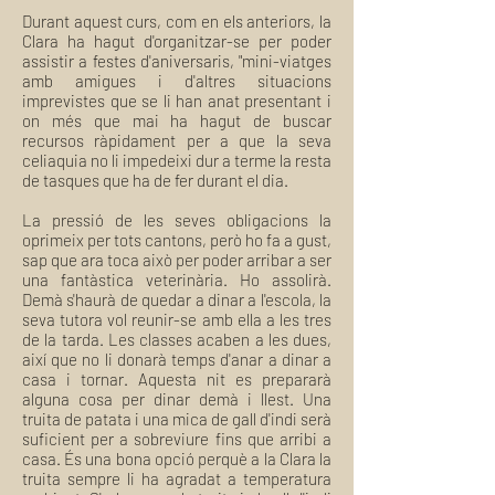
Durant aquest curs, com en els anteriors, la
Clara ha hagut d'organitzar-se per poder
assistir a festes d'aniversaris, "mini-viatges
amb amigues i d'altres situacions
imprevistes que se li han anat presentant i
on més que mai ha hagut de buscar
recursos ràpidament per a que la seva
celiaquia no li impedeixi dur a terme la resta
de tasques que ha de fer durant el dia.
La pressió de les seves obligacions la
oprimeix per tots cantons, però ho fa a gust,
sap que ara toca això per poder arribar a ser
una fantàstica veterinària. Ho assolirà.
Demà s'haurà de quedar a dinar a l'escola, la
seva tutora vol reunir-se amb ella a les tres
de la tarda. Les classes acaben a les dues,
així que no li donarà temps d'anar a dinar a
casa i tornar. Aquesta nit es prepararà
alguna cosa per dinar demà i llest. Una
truita de patata i una mica de gall d'indi serà
suficient per a sobreviure fins que arribi a
casa. És una bona opció perquè a la Clara la
truita sempre li ha agradat a temperatura