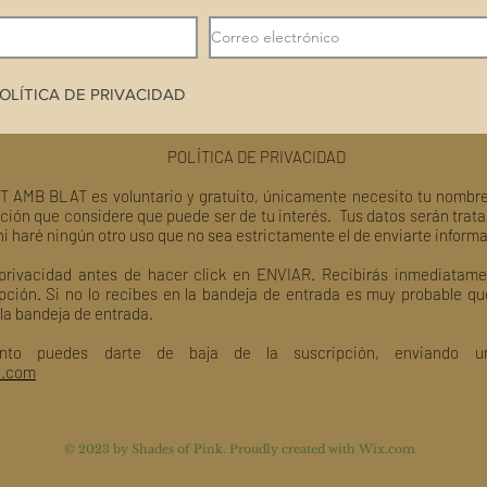
OLÍTICA DE PRIVACIDAD
POLÍTICA DE PRIVACIDAD
T AMB BLAT es voluntario y gratuito, únicamente necesito tu nombre
ción que considere que puede ser de tu interés. Tus datos serán trat
ni haré ningún otro uso que no sea estrictamente el de enviarte inform
 privacidad antes de hacer click en ENVIAR. Recibirás inmediatame
pción. Si no lo recibes en la bandeja de entrada es muy probable q
 la bandeja de entrada.
nto puedes darte de baja de la suscripción, enviando un
l.com
© 2023 by Shades of Pink. Proudly created with
Wix.com