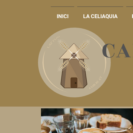
INICI
LA CELIAQUIA
​C