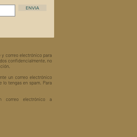
ENVIA
 y correo electrónico para
ados confidencialmente, no
ación.
nte un correo electrónico
ue lo tengas en spam. Para
 correo electrónico a