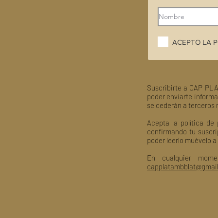
ACEPTO LA P
Suscribirte a CAP PLA
poder enviarte informa
se cederán a terceros 
Acepta la política de
confirmando tu suscri
poder leerlo muévelo a
En cualquier mome
capplatambblat@gmai