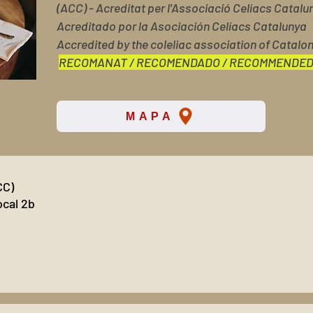
(ACC) - Acreditat per l'Associació Celíacs Catalu
Acreditado por la Asociación Celíacs Catalunya
Accredited by the coleliac association of Catalon
RECOMANAT / RECOMENDADO / RECOMMENDE
MAPA
CC)
ocal 2b