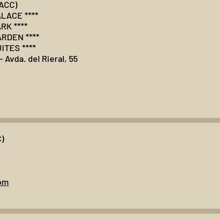
ACC)
LACE ****
RK ****
RDEN ****
ITES ****
- Avda. del Rieral, 55
)
com