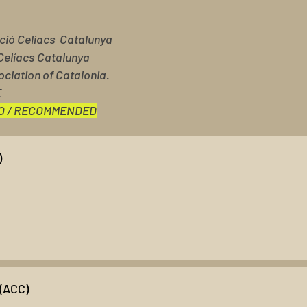
ació Celíacs Catalunya
Celíacs Catalunya
ociation of Catalonia.
E
O / RECOMMENDED
)
(ACC)