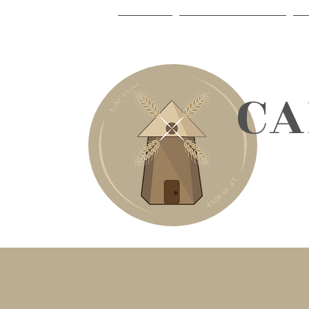
INICI
LA CELIAQUIA
​C