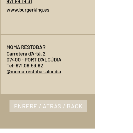
971.89.19.31
www.burgerking.es
MOMA RESTOBAR
Carretera d'Artà, 2
07400 - PORT D'ALCÚDIA
Tel: 971.09.53.62
@moma.restobar.alcudia
ENRERE / ATRÁS / BACK