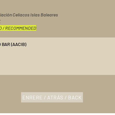
ación Celíacos Islas Baleares
E
O / RECOMMENDED
 BAR (AACIB)
ENRERE / ATRÁS / BACK