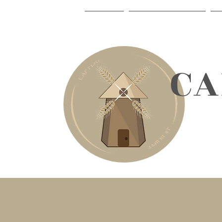
INICI
LA CELIAQUIA
​C