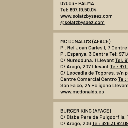
07003 - PALMA
Tel: 697.19.50.04
www.solatzbysaez.com
@solatzbysaez.com
MC DONALD'S (AFACE)
Pl. Rei Joan Carles I, 7 Centr
Pl. Espanya, 3 Centre
Tel: 971
C/ Nuredduna, 1 Llevant
Tel: 9
C/ Aragó, 207 Llevant
Tel: 971
C/ Leocadia de Togores, s/n 
Centre Comercial Centro
Tel:
Son Falcó, 24 Polígono Llevan
www.mcdonalds.es
BURGER KING (AFACE)
C/ Bisbe Pere de Puigdorfila, 
C/ Aragó, 206
Tel: 626.31.82.0