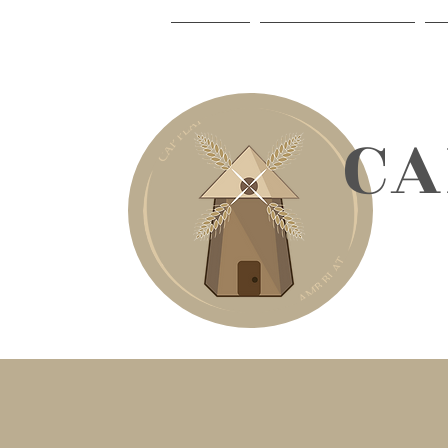
INICI
LA CELIAQUIA
​C