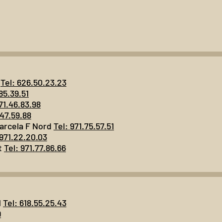
e
Tel: 626.50.23.23
.85.39.51
71.46.83.98
.47.59.88
parcela F Nord
Tel: 971.75.57.51
 971.22.20.03
t
Tel: 971.77.86.66
1
Tel: 618.55.25.43
9