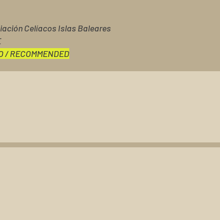
ación Celíacos Islas Baleares
E
O / RECOMMENDED