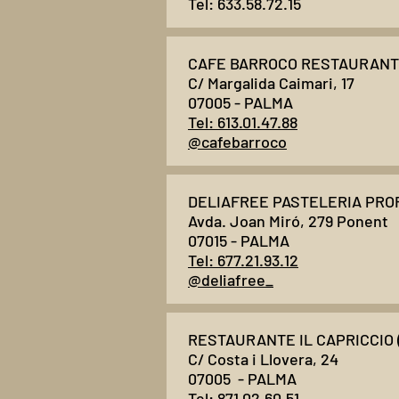
Tel: 633.58.72.15
CAFE BARROCO RESTAURANTE
C/ Margalida Caimari, 17
07005 - PALMA
Tel: 613.01.47.88
@cafebarroco
DELIAFREE PASTELERIA PROF
Avda. Joan Miró, 279
Ponent
07015 - PALMA
Tel: 677.21.93.12
@deliafree_
RESTAURANTE IL CAPRICCIO 
C/ Costa i Llovera, 24
07005 - PALMA
Tel: 871.02.60.51