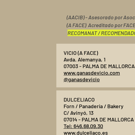
(AACIB) - Asesorado por Asoci
(A FACE) Acreditado por FAC
RECOMANAT / RECOMENDAD
VICIO (A FACE)
Avda. Alemanya, 1
07003 - PALMA DE MALLORCA
www.ganasdevicio.com
@ganasdevicio
DULCELIACO
Forn / Panadería / Bakery
C/ Avinyó, 13
07014 - PALMA DE MALLORCA
Tel: 646.68.09.30
www.dulceliaco.es