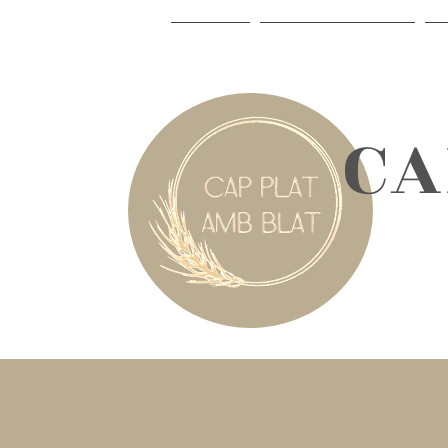
INICI
LA CELIAQUIA
​C