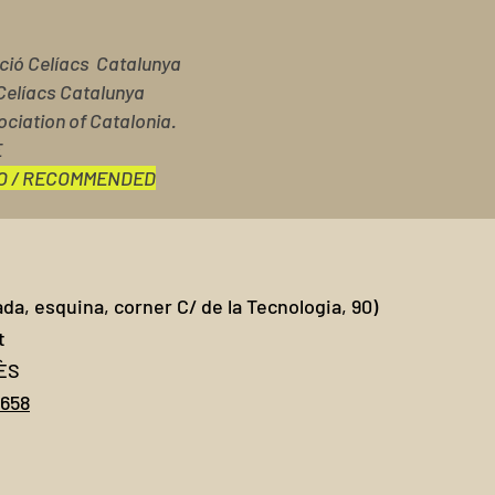
ació Celíacs Catalunya
Celíacs Catalunya
ociation of Catalonia.
E
O / RECOMMENDED
ada, esquina, corner C/ de la Tecnologia, 90)
t
ÈS
.658