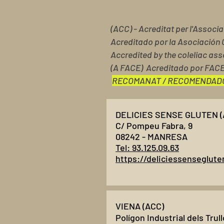
(ACC) - Acreditat per l'Associ
Acreditado por la Asociación 
Accredited by the coleliac ass
(A FACE) Acreditado por FAC
RECOMANAT / RECOMENDAD
DELICIES SENSE GLUTEN (
C/ Pompeu Fabra, 9
08242 - MANRESA
Tel: 93.125.09.63
https://deliciessenseglut
VIENA (ACC)
Polígon Industrial dels Trull