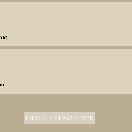
net
om
ENRERE / ATRÁS / BACK