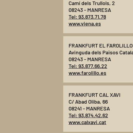
Camí dels Trullols, 2
08243 - MANRESA
Tel: 93.873.71.78
www.viena.es
​FRANKFURT EL FAROLILLO
Avinguda dels Països Catala
08243 - MANRESA
Tel: 93.877.66.22
www.farolillo.es
FRANKFURT CAL XAVI
C/ Abad Oliba, 66
08241 - MANRESA
Tel: 93.874.42.62
www.calxavi.cat