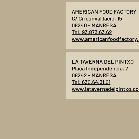
AMERICAN FOOD FACTORY
C/ Circunval.lació, 15
08240 - MANRESA
Tel: 93.873.63.62
www.americanfoodfactory.
LA TAVERNA DEL PINTXO
Plaça Independència, 7
08242 - MANRESA
Tel: 630.64.31.01
www.latavernadelpintxo.c