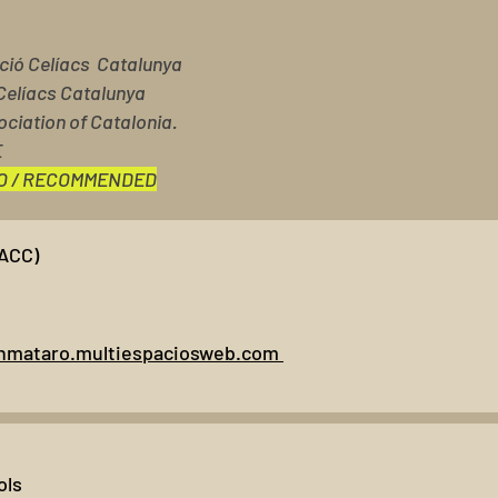
ació Celíacs Catalunya
Celíacs Catalunya
ociation of Catalonia.
E
O / RECOMMENDED
ACC)
enmataro.multiespaciosweb.com
ols