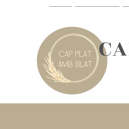
INICI
LA CELIAQUIA
​C