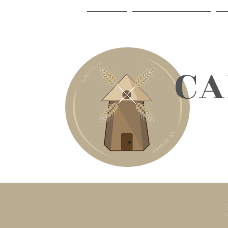
INICI
LA CELIAQUIA
​C