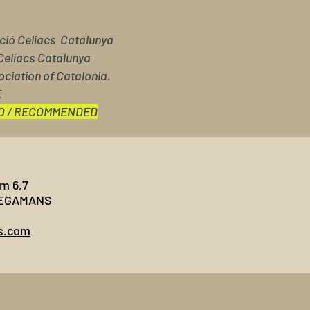
ació Celíacs Catalunya
Celíacs Catalunya
ociation of Catalonia.
E
O / RECOMMENDED
Km 6,7
PLEGAMANS
s.com