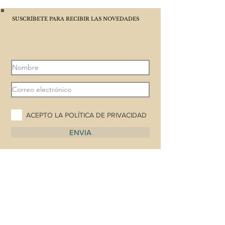
SUSCRÍBETE PARA RECIBIR LAS NOVEDADES
ACEPTO LA POLÍTICA DE PRIVACIDAD
ENVIA
POLÍTICA DE PRIVACIDAD
Suscribirte a CAP PLAT AMB BLAT es voluntario y
gratuito, únicamente necesito tu nombre y correo
electrónico para poder enviarte información que
considere que puede ser de tu interés. Tus datos
serán tratados confidencialmente, no se cederán a
terceros ni haré ningún otro uso que no sea