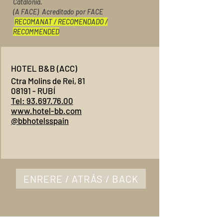
Catalonia.
(A FACE) Acreditado por FACE
RECOMANAT / RECOMENDADO /
RECOMMENDED
HOTEL B&B (ACC)
Ctra Molins de Rei, 81
08191 - RUBÍ
Tel: 93.697.76.00
www.hotel-bb.com
@bbhotelsspain
ENRERE / ATRÁS / BACK