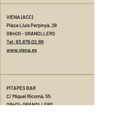
VIENA (ACC)
Plaça Lluis Perpinyà, 28
08400 - GRANOLLERS
Tel: 93.879.02.89
www.viena.es
PITAPES BAR
C/ Miquel Ricomà, 55
08401- GRANOLLERS
Tel: 93.870.31.62
www.pitapes.cat