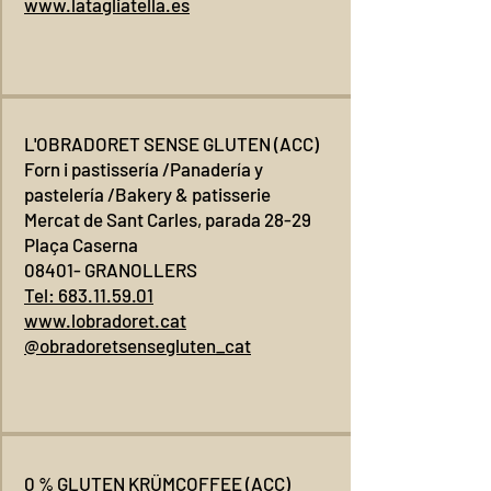
www.latagliatella.es
L'OBRADORET SENSE GLUTEN (ACC)
Forn i pastissería /Panadería y
pastelería /Bakery & patisserie
Mercat de Sant Carles, parada 28-29
Plaça Caserna
08401- GRANOLLERS
Tel:
683.11.59.01
www.lobradoret.cat
@obradoretsensegluten_cat
0 % GLUTEN KRÜMCOFFEE (ACC)