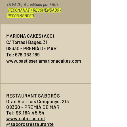
(A FACE) Acreditado por FACE
RECOMANAT / RECOMENDADO /
RECOMMENDED
MARIONA CAKES (ACC)
C/ Torras i Bages, 31
08330 - PREMIÀ DE MAR
Tel: 678.063.169
www.pastisseriamarionacakes.com
RESTAURANT SABORÓS
Gran Via Lluís Companys, 213
08330 - PREMIÀ DE MAR
Tel: 93.164.45.54
www.saboros.net
@saborosrestaurante