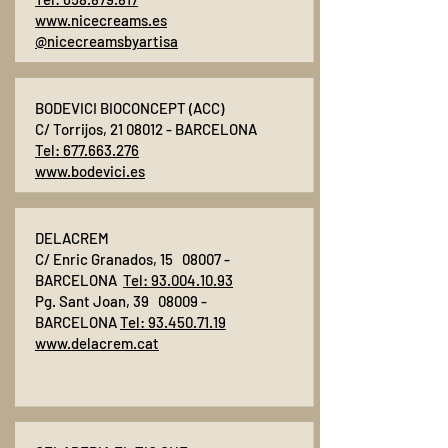
www.nicecreams.es
@nicecreamsbyartisa
BODEVICI BIOCONCEPT (ACC)
C/ Torrijos,
21 08012
- BARCELONA
Tel: 677.663.276
www.bodevici.es
DELACREM
C/ Enric Granados, 15 08007 -
BARCELONA
Tel:
93.004.10.93
Pg. Sant Joan, 39 08009 -
BARCELONA
Tel:
93.450.71.19
www.delacrem.cat