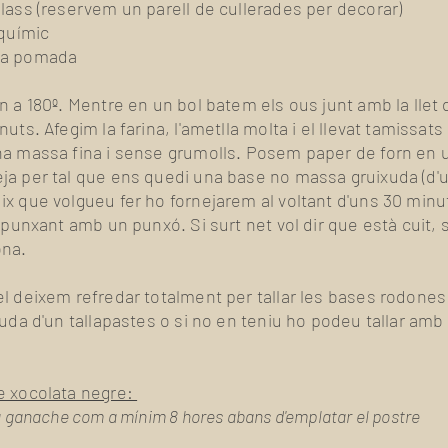
lass (reservem un parell de cullerades per decorar)
 químic
ga pomada
n a 180º. Mentre en un bol batem els ous junt amb la llet 
uts. Afegim la farina, l'ametlla molta i el llevat tamissat
na massa fina i sense grumolls. Posem paper de forn en un
ja per tal que ens quedi una base no massa gruixuda (d'
ix que volgueu fer ho fornejarem al voltant d'uns 30 min
r punxant amb un punxó. Si surt net vol dir que està cuit, s
ona.
l deixem refredar totalment per tallar les bases rodones
uda d'un tallapastes o si no en teniu ho podeu tallar amb
.
e xocolata negre:
la ganache com a mínim 8 hores abans d'emplatar el postre