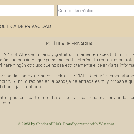
OLÍTICA DE PRIVACIDAD
POLÍTICA DE PRIVACIDAD
T AMB BLAT es voluntario y gratuito, únicamente necesito tu nombre
ción que considere que puede ser de tu interés. Tus datos serán trat
ni haré ningún otro uso que no sea estrictamente el de enviarte inform
 privacidad antes de hacer click en ENVIAR. Recibirás inmediatame
pción. Si no lo recibes en la bandeja de entrada es muy probable q
 la bandeja de entrada.
nto puedes darte de baja de la suscripción, enviando un
l.com
© 2023 by Shades of Pink. Proudly created with
Wix.com