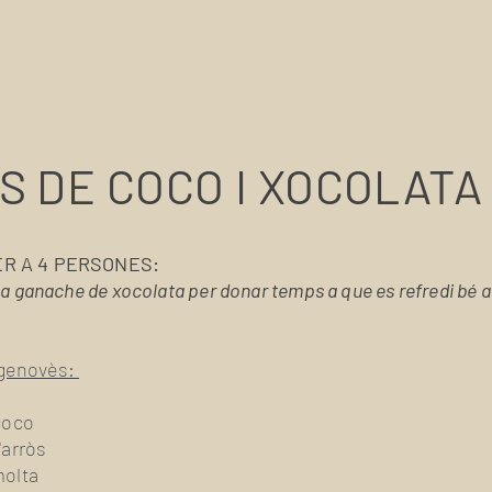
S DE COCO I XOCOLATA
ER A 4 PERSONES:
la ganache de xocolata per donar temps a que es refredi bé a
 genovès:
 coco
'arròs
molta