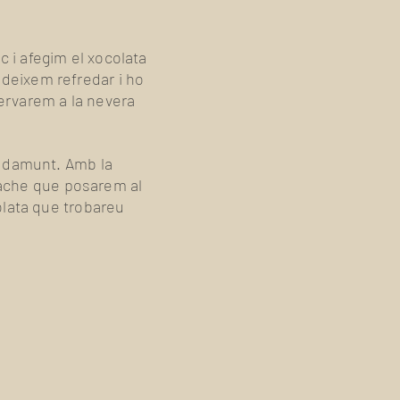
c i afegim el xocolata
 deixem refredar i ho
servarem a la nevera
 damunt. Amb la
nache que posarem al
lata que trobareu