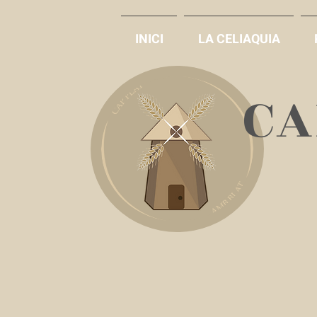
INICI
LA CELIAQUIA
​C