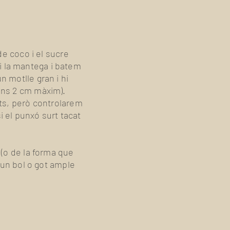
de coco i el sucre
s i la mantega i batem
 motlle gran i hi
uns 2 cm màxim).
uts, però controlarem
i el punxó surt tacat
 (o de la forma que
 un bol o got ample