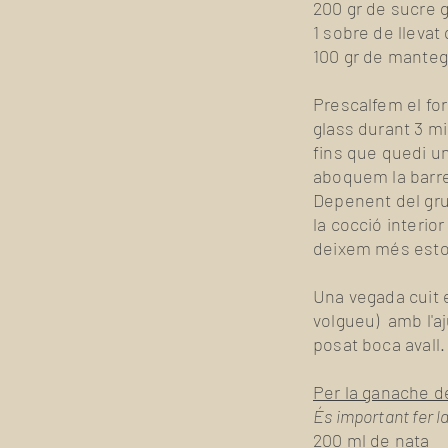
200 gr de sucre g
1 sobre de llevat
100 gr de mante
Prescalfem el for
glass durant 3 min
fins que quedi u
aboquem la barre
Depenent del gru
la cocció interio
deixem més est
Una vegada cuit e
volgueu) amb l'aj
posat boca avall
Per la ganache d
És important fer 
200 ml de nata