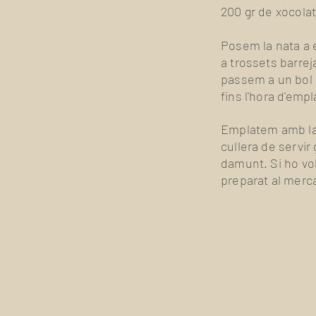
200 gr de xocola
Posem la nata a e
a trossets barrej
passem a un bol q
fins l'hora d'empl
Emplatem amb la
cullera de servi
damunt. Si ho vo
preparat al merc