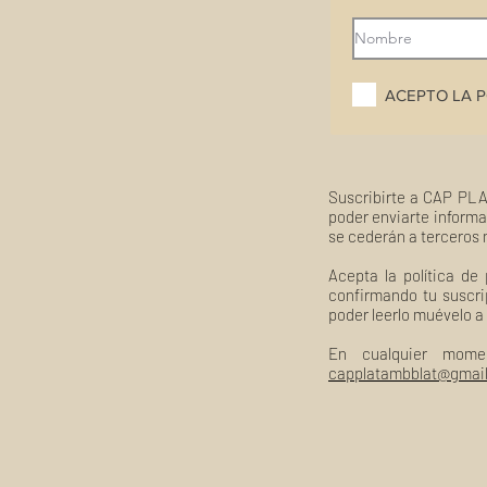
ACEPTO LA P
Suscribirte a CAP PLA
poder enviarte informa
se cederán a terceros 
Acepta la política de
confirmando tu suscri
poder leerlo muévelo a
En cualquier mome
capplatambblat@gmai