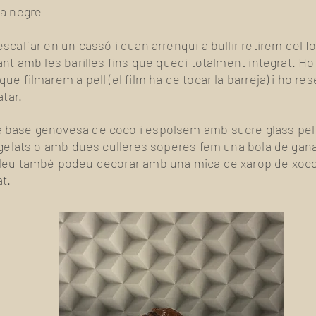
ta negre
scalfar en un cassó i quan arrenqui a bullir retirem del fo
ant amb les barilles fins que quedi totalment integrat. Ho
ue filmarem a pell (el film ha de tocar la barreja) i ho re
atar.
 base genovesa de coco i espolsem amb sucre glass pel
r gelats o amb dues culleres soperes fem una bola de ga
leu també podeu decorar amb una mica de xarop de xoco
at.