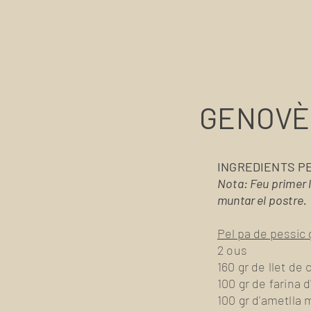
GENOVÈ
INGREDIENTS P
Nota: Feu primer 
muntar el postre.
Pel pa de pessic
2 ous
160 gr de llet de
100 gr de farina d
100 gr d'ametlla 