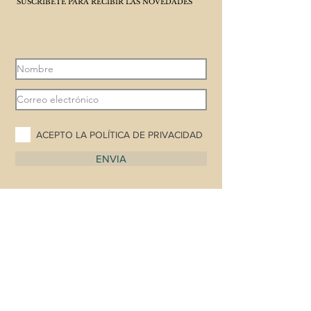
SUSCRÍBETE PARA RECIBIR LAS NOVEDADES
ACEPTO LA POLÍTICA DE PRIVACIDAD
ENVIA
POLÍTICA DE PRIVACIDAD
Suscribirte a CAP PLAT AMB BLAT es voluntario y
gratuito, únicamente necesito tu nombre y correo
electrónico para poder enviarte información que
considere que puede ser de tu interés. Tus datos
serán tratados confidencialmente, no se cederán a
terceros ni haré ningún otro uso que no sea
estrictamente el de enviarte información.