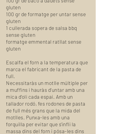
100 gr de bacó
a dauets sense
gluten
100 gr de formatge per untar sense
gluten
1 cullerada sopera de salsa bbq
sense gluten
formatge emmental ratllat sense
gluten
Escalfa el forn a la temperatura que
marca el fabricant de la pasta de
full.
Necessitaràs un motlle múltiple per
a muffins i hauràs d'untar amb una
mica d'oli cada espai. Amb un
tallador rodó, fes rodones de pasta
de full més grans que la mida del
motlles. Punxa-les amb una
forquilla per evitar que s'infli la
massa dins del forn i pósa-les dins