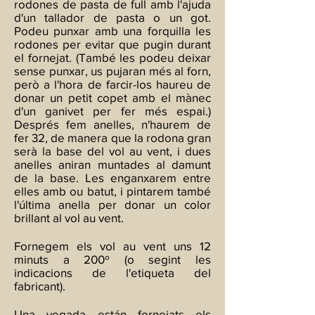
rodones de pasta de full amb l'ajuda
d'un tallador de pasta o un got.
Podeu punxar amb una forquilla les
rodones per evitar que pugin durant
el fornejat. (També les podeu deixar
sense punxar, us pujaran més al forn,
però a l'hora de farcir-los haureu de
donar un petit copet amb el mànec
d'un ganivet per fer més espai.)
Després fem anelles, n'haurem de
fer 32, de manera que la rodona gran
serà la base del vol au vent, i dues
anelles aniran muntades al damunt
de la base. Les enganxarem entre
elles amb ou batut, i pintarem també
l'última anella per donar un color
brillant al vol au vent.
Fornegem els vol au vent uns 12
minuts a 200º (o segint les
indicacions de l'etiqueta del
fabricant).
Una vegada están fornejats els