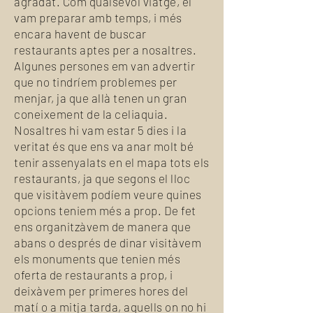
agradat. Com qualsevol viatge, el
vam preparar amb temps, i més
encara havent de buscar
restaurants aptes per a nosaltres.
Algunes persones em van advertir
que no tindríem problemes per
menjar, ja que allà tenen un gran
coneixement de la celiaquia.
Nosaltres hi vam estar 5 dies i la
veritat és que ens va anar molt bé
tenir assenyalats en el mapa tots els
restaurants, ja que segons el lloc
que visitàvem podíem veure quines
opcions teniem més a prop. De fet
ens organitzàvem de manera que
abans o després de dinar visitàvem
els monuments que tenien més
oferta de restaurants a prop, i
deixàvem per primeres hores del
matí o a mitja tarda, aquells on no hi