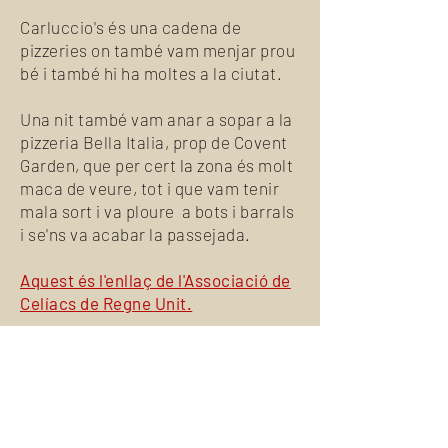
Carluccio's és una cadena de
pizzeries on també vam menjar prou
bé i també hi ha moltes a la ciutat.
Una nit també vam anar a sopar a la
pizzeria Bella Italia, prop de Covent
Garden, que per cert la zona és molt
maca de veure, tot i que vam tenir
mala sort i va ploure a bots i barrals
i se'ns va acabar la passejada.
Aquest és l'enllaç de l'Associació de
Celíacs de Regne Unit.
Aquest és el
Mapa
de Londres amb
el establiments sense gluten.