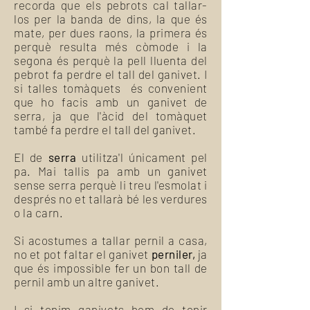
recorda que els pebrots cal tallar-
los per la banda de dins, la que és
mate, per dues raons, la primera és
perquè resulta més còmode i la
segona és perquè la pell lluenta del
pebrot fa perdre el tall del ganivet. I
si talles tomàquets és convenient
que ho facis amb un ganivet de
serra, ja que l'àcid del tomàquet
també fa perdre el tall del ganivet.
El de
serra
utilitza'l únicament pel
pa. Mai tallis pa amb un ganivet
sense serra perquè li treu l'esmolat i
després no et tallarà bé les verdures
o la carn.
Si acostumes a tallar pernil a casa,
no et pot faltar el ganivet
perniler,
ja
que és impossible fer un bon tall de
pernil amb un altre ganivet.
I si tenim ganivets hem de tenir