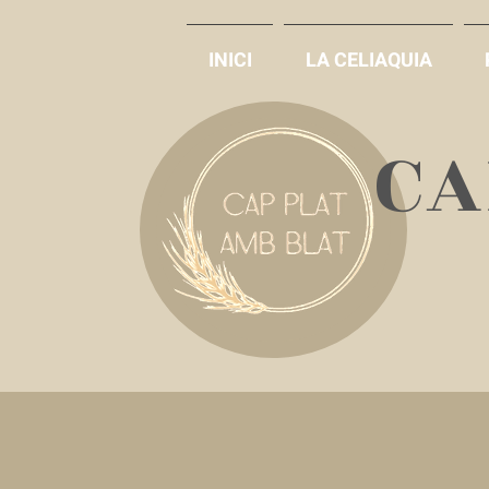
INICI
LA CELIAQUIA
​C