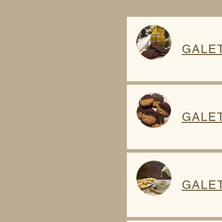
GALE
GALET
GALE