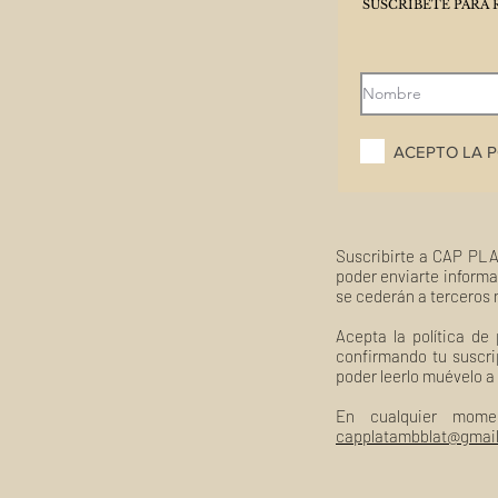
SUSCRÍBETE PARA 
ACEPTO LA P
Suscribirte a CAP PLA
poder enviarte informa
se cederán a terceros 
Acepta la política de
confirmando tu suscri
poder leerlo muévelo a
En cualquier mome
capplatambblat@gmai