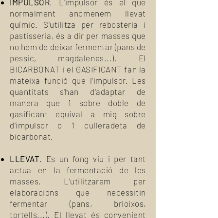
IMPULSOR
. L'impulsor és el que
normalment anomenem llevat
químic. S'utilitza per rebosteria i
pastisseria, és a dir per masses que
no hem de deixar fermentar (pans de
pessic, magdalenes...)
​. El
BICARBONAT i el GASIFICANT fan la
mateixa funció que l'impulsor. Les
quantitats s'han d'adaptar de
manera que 1 sobre doble de
gasificant equival a mig sobre
d'impulsor o 1 culleradeta de
bicarbonat.
LLEVAT
. Es un fong viu i per tant
actua en la fermentació de les
masses. L'utilitzarem per
elaboracions que necessitin
fermentar (pans, brioixos,
tortells...). El llevat és convenient