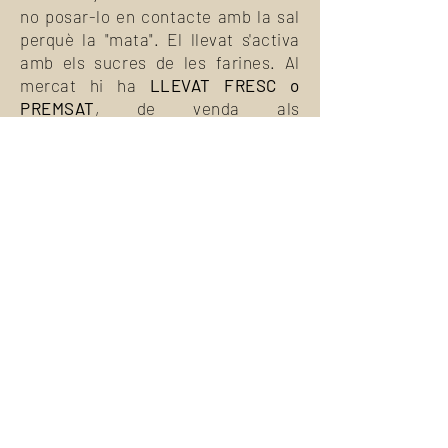
no posar-lo en contacte amb la sal
perquè la "mata". El llevat s'activa
amb els sucres de les farines. Al
mercat hi ha
LLEVAT FRESC o
PREMSAT
, de venda als
supermercats a la zona de
refrigerats i el seu format són unes
petites pastilles o blocs d'uns 25 gr
de pes. Aquest tipus de llevat fresc
s'ha de dissoldre amb aigua tèbia.
L'únic inconvenient d'aquest llevat
és que s'ha de conservar refrigerat i
té una data de caducitat curta. El
LLEVAT SEC o DE FORNER
, es
barreja directament amb les
farines. De la mateixa manera la sal
la desactiva amb la qual cosa
haurem d'afegir la sal al líquid per no
"matar" el llevat. Un avantatge