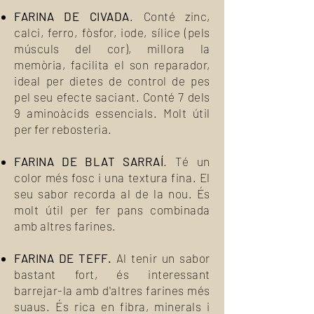
FARINA DE CIVADA
. Conté zinc,
calci, ferro, fòsfor, iode, sílice (pels
músculs del cor), millora la
memòria, facilita el son reparador,
ideal per dietes de control de pes
pel seu efecte saciant. Conté 7 dels
9 aminoàcids essencials. Molt útil
per fer rebosteria.
FARINA DE BLAT SARRAÍ
. Té un
color més fosc i una textura fina. El
seu sabor recorda al de la nou. És
molt útil per fer pans combinada
amb altres farines.
FARINA DE TEFF.
Al tenir un sabor
bastant fort, és interessant
barrejar-la amb d'altres farines més
suaus. És rica en fibra, minerals i