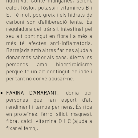
nutritiva. Conté manganès, seleni,
calci, fòsfor, potassi i vitamines B i
E. Té molt poc greix i els hidrats de
carboni són d'alliberació lenta. És
reguladora del trànsit intestinal pel
seu alt contingut en fibra i a més a
més té efectes anti-inflamatoris.
Barrejada amb altres farines ajuda a
donar més sabor als pans. Alerta les
persones amb hipertiroidisme
perquè té un alt contingut en iode i
per tant no convé abusar-ne.
FARINA D'AMARANT
. Idònia per
persones que fan esport d'alt
rendiment i també per nens. És rica
en proteïnes, ferro, silici, magnesi,
fibra, calci, vitamina D i C (ajuda a
fixar el ferro).