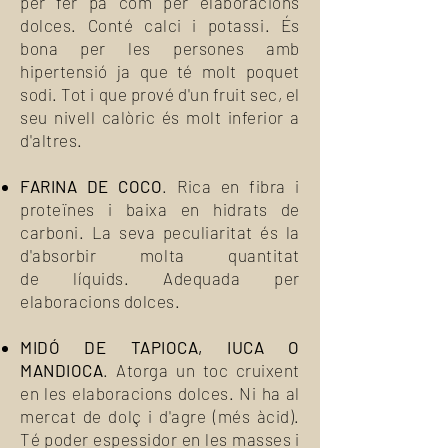
per fer pa com per elaboracions
dolces. Conté calci i potassi. És
bona per les persones amb
hipertensió ja que té molt poquet
sodi. Tot i que prové d'un fruit sec, el
seu nivell calòric és molt inferior a
d'altres.
FARINA DE COCO
. Rica en fibra i
proteïnes i baixa en hidrats de
carboni. La seva peculiaritat és la
d'absorbir molta quantitat
de líquids. Adequada per
elaboracions dolces.
MIDÓ DE TAPIOCA, IUCA O
MANDIOCA
. Atorga un toc cruixent
en les elaboracions dolces. Ni ha al
mercat de dolç i d'agre (més àcid).
Té poder espessidor en les masses i